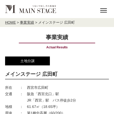
HOME
MAIN STAGE について
HOME
>
事業実績
>
メインステージ 広田町
理念
ご挨拶
事業実績
会社概要
アクセス
Actual Results
社会貢献活動
MAIN STAGE The Base
土地分譲
事業内容
不動産投資事業
分譲住宅建築販売
メインステージ 広田町
宅地分譲
売買・仲介
所在
：
西宮市広田町
validie
交通
：
阪急「西宮北口」駅
JR「西宮」駅 バス停徒歩2分
事業実績
地積
：
61.67㎡（18.65坪）
用途
：
第1種中高層（60/200）