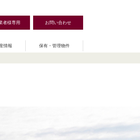
業者様専用
お問い合わせ
産情報
保有・管理物件
MAIN STAGE
クセス
売買・仲介
社会貢献活動
validie
The Base