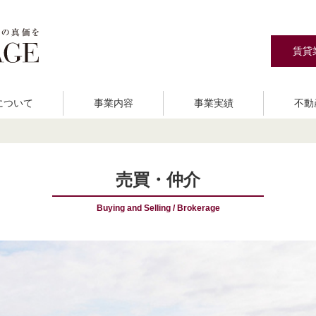
賃貸
Eについて
事業内容
事業実績
不動
資事業
ご挨拶
分譲住宅建築販売
会社概要
宅地分譲
ア
売買・仲介
Buying and Selling / Brokerage