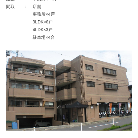
不動産情報
間取
：
店舗
事務所×4戸
保有・管理物件一覧
3LDK×6戸
4LDK×3戸
最新情報一覧
駐車場×4台
お問い合わせ
個人情報保護方針
サイトマップ
賃貸業者様専用