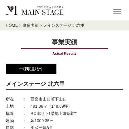
HOME
MAIN STAGE について
HOME
>
事業実績
>
メインステージ 北六甲
理念
ご挨拶
事業実績
会社概要
アクセス
Actual Results
社会貢献活動
MAIN STAGE The Base
一棟収益物件
事業内容
不動産投資事業
分譲住宅建築販売
メインステージ 北六甲
宅地分譲
売買・仲介
所在
：
西宮市山口町下山口
validie
土地
：
491.86㎡（148.89坪）
構造
：
RC造地下1階地上3階建て
事業実績
建物
：
延1009.35㎡
建築
：
平成元年8月