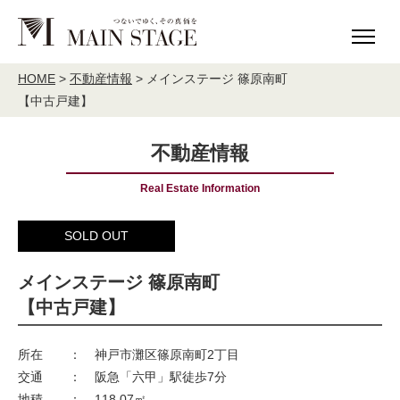
HOME
MAIN STAGE について
HOME
>
不動産情報
>
メインステージ 篠原南町
【中古戸建】
理念
ご挨拶
会社概要
アクセス
不動産情報
社会貢献活動
MAIN STAGE The Base
Real Estate Information
事業内容
SOLD OUT
不動産投資事業
分譲住宅建築販売
メインステージ 篠原南町
宅地分譲
売買・仲介
【中古戸建】
validie
所在
：
神戸市灘区篠原南町2丁目
事業実績
交通
：
阪急「六甲」駅徒歩7分
地積
：
118.07㎡