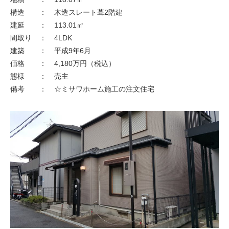
不動産情報
構造
：
木造スレート葺2階建
建延
：
113.01㎡
保有・管理物件一覧
間取り
：
4LDK
建築
：
平成9年6月
最新情報一覧
価格
：
4,180万円（税込）
お問い合わせ
態様
：
売主
備考
：
☆ミサワホーム施工の注文住宅
個人情報保護方針
サイトマップ
賃貸業者様専用