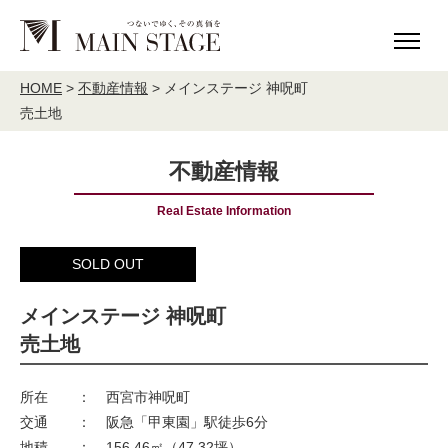
HOME
MAIN STAGE について
HOME
>
不動産情報
>
メインステージ 神呪町
売土地
理念
ご挨拶
会社概要
アクセス
不動産情報
社会貢献活動
MAIN STAGE The Base
Real Estate Information
事業内容
SOLD OUT
不動産投資事業
分譲住宅建築販売
メインステージ 神呪町
宅地分譲
売買・仲介
売土地
validie
所在
：
西宮市神呪町
事業実績
交通
：
阪急「甲東園」駅徒歩6分
地積
：
156.46㎡（47.32坪）