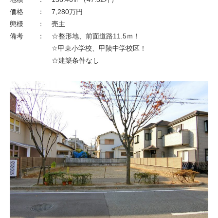
不動産情報
価格
：
7,280万円
態様
：
売主
保有・管理物件一覧
備考
：
☆整形地、前面道路11.5ｍ！
☆甲東小学校、甲陵中学校区！
最新情報一覧
☆建築条件なし
お問い合わせ
個人情報保護方針
サイトマップ
賃貸業者様専用