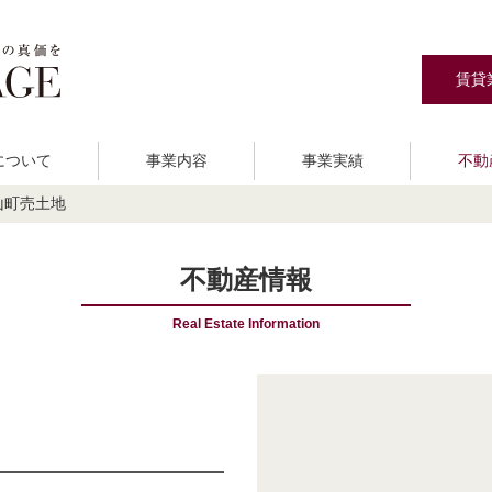
賃貸
Eについて
事業内容
事業実績
不動
山町売土地
資事業
ご挨拶
分譲住宅建築販売
会社概要
宅地分譲
ア
不動産情報
Real Estate Information