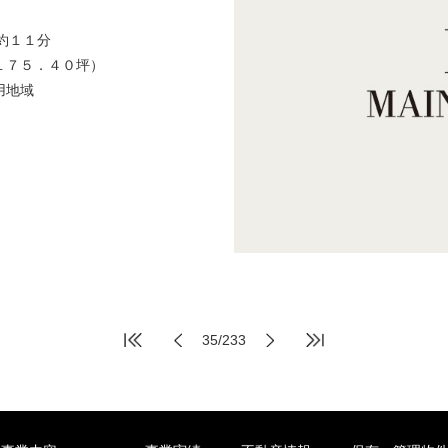
約１１分
１７５．４０坪）
用地域
35/233