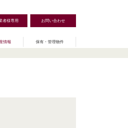
業者様専用
お問い合わせ
産情報
保有・管理物件
MAIN STAGE
クセス
売買・仲介
社会貢献活動
validie
The Base