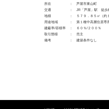
所在
：
芦屋市東山町
交通
：
JR「芦屋」駅 徒歩
地積
：
５７９．８５㎡（約
用途地域
：
第１種中高層住居専
建蔽率/容積率
：
６０％/２００％
取引態様
：
売主
備考
：
建築条件なし