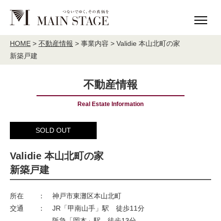
HOME
MAIN STAGE について
HOME
>
不動産情報
>
事業内容 > Validie 本山北町の家
新築戸建
理念
ご挨拶
会社概要
アクセス
不動産情報
社会貢献活動
MAIN STAGE The Base
Real Estate Information
事業内容
SOLD OUT
不動産投資事業
分譲住宅建築販売
Validie 本山北町の家
宅地分譲
売買・仲介
新築戸建
validie
所在
：
神戸市東灘区本山北町
事業実績
交通
：
JR「甲南山手」駅 徒歩11分
阪急「岡本」駅 徒歩13分