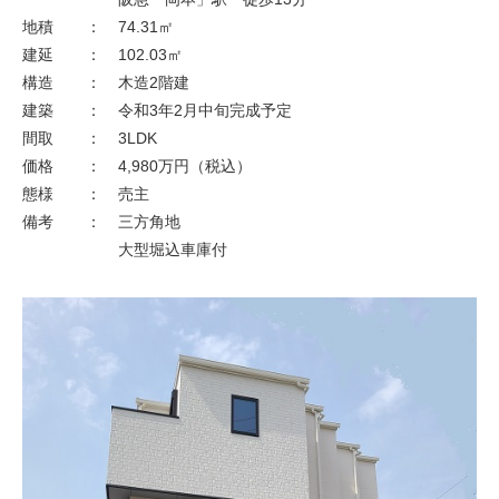
不動産情報
地積
：
74.31㎡
建延
：
102.03㎡
保有・管理物件一覧
構造
：
木造2階建
建築
：
令和3年2月中旬完成予定
最新情報一覧
間取
：
3LDK
お問い合わせ
価格
：
4,980万円（税込）
態様
：
売主
個人情報保護方針
備考
：
三方角地
大型堀込車庫付
サイトマップ
賃貸業者様専用