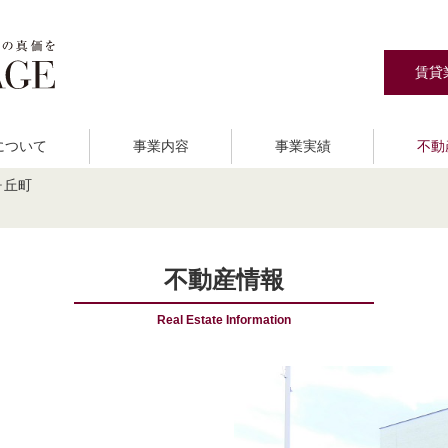
賃貸
Eについて
事業内容
事業実績
不動
ヶ丘町
資事業
ご挨拶
分譲住宅建築販売
会社概要
宅地分譲
ア
不動産情報
Real Estate Information