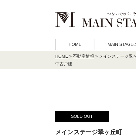
HOME
MAIN STAG
HOME
>
不動産情報
>
メインステージ翠
中古戸建
MAIN STAGE
事業内容
理念
不動産投
について
SOLD OUT
メインステージ翠ヶ丘町