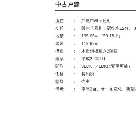
中古戸建
所在
：
芦屋市翠ヶ丘町
交通
：
阪急「夙川」駅徒歩12分、
地積
：
195.66㎡（59.18坪）
建延
：
119.62㎡
構造
：
木造鋼板葺き2階建
建築
：
平成22年7月
間取
：
3LDK（4LDKに変更可能）
価格
：
契約済
態様
：
売主
備考
：
車庫2台、オール電化、眺望