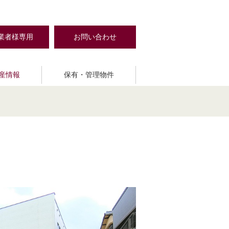
業者様専用
お問い合わせ
産情報
保有・管理物件
MAIN STAGE
クセス
売買・仲介
社会貢献活動
validie
The Base