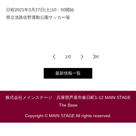
不動産情報
日程
2021年3月27日(土)10：50開始
保有・管理物件一覧
県立淡路佐野運動公園サッカー場
最新情報一覧
お問い合わせ
1/0
個人情報保護方針
サイトマップ
最新情報一覧
賃貸業者様専用
株式会社メインステージ 兵庫県芦屋市春日町1-12 MAIN STAGE
The Base
Copyright © MAIN STAGE All rights reserved.