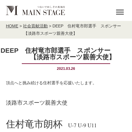
HOME
MAIN STAGE について
HOME
>
社会貢献活動
>
DEEP 住村竜市郎選手 スポンサー
【淡路市スポーツ親善大使】
理念
ご挨拶
会社概要
アクセス
DEEP 住村竜市郎選手 スポンサー
【淡路市スポーツ親善大使】
社会貢献活動
MAIN STAGE The Base
2021.03.26
事業内容
不動産投資事業
分譲住宅建築販売
頂点へと挑み続ける住村選手を応援いたします。
宅地分譲
売買・仲介
淡路市スポーツ親善大使
validie
住村竜市朗杯
事業実績
U-7 U-9 U11